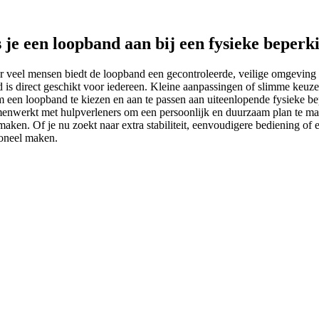
 je een loopband aan bij een fysieke beperk
r veel mensen biedt de loopband een gecontroleerde, veilige omgeving 
d is direct geschikt voor iedereen. Kleine aanpassingen of slimme keu
s om een loopband te kiezen en aan te passen aan uiteenlopende fysieke 
amenwerkt met hulpverleners om een persoonlijk en duurzaam plan te mak
ken. Of je nu zoekt naar extra stabiliteit, eenvoudigere bediening of e
ioneel maken.