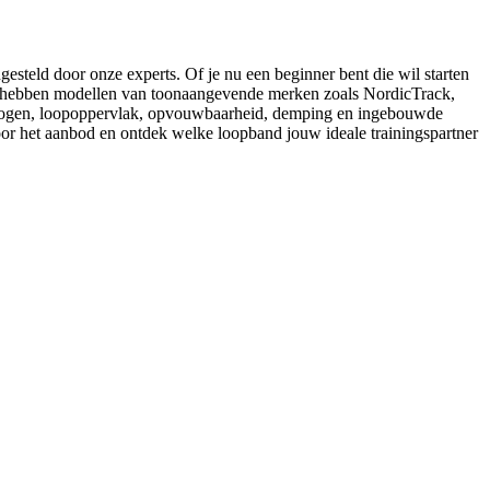
steld door onze experts. Of je nu een beginner bent die wil starten
 We hebben modellen van toonaangevende merken zoals NordicTrack,
ermogen, loopoppervlak, opvouwbaarheid, demping en ingebouwde
oor het aanbod en ontdek welke loopband jouw ideale trainingspartner