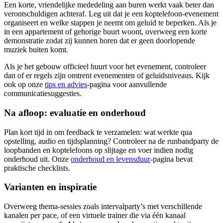
Een korte, vriendelijke mededeling aan buren werkt vaak beter dan
verontschuldigen achteraf. Leg uit dat je een koptelefoon-evenement
organiseert en welke stappen je neemt om geluid te beperken. Als je
in een appartement of gehorige buurt woont, overweeg een korte
demonstratie zodat zij kunnen horen dat er geen doorlopende
muziek buiten komt.
Als je het gebouw officieel huurt voor het evenement, controleer
dan of er regels zijn omtrent evenementen of geluidsniveaus. Kijk
ook op onze
tips en advies
-pagina voor aanvullende
communicatiesuggesties.
Na afloop: evaluatie en onderhoud
Plan kort tijd in om feedback te verzamelen: wat werkte qua
opstelling, audio en tijdsplanning? Controleer na de runbandparty de
loopbanden en koptelefoons op slijtage en voer indien nodig
onderhoud uit. Onze
onderhoud en levensduur
-pagina bevat
praktische checklists.
Varianten en inspiratie
Overweeg thema-sessies zoals intervalparty’s met verschillende
kanalen per pace, of een virtuele trainer die via één kanaal