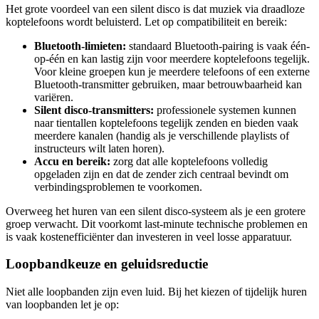
Het grote voordeel van een silent disco is dat muziek via draadloze
koptelefoons wordt beluisterd. Let op compatibiliteit en bereik:
Bluetooth-limieten:
standaard Bluetooth-pairing is vaak één-
op-één en kan lastig zijn voor meerdere koptelefoons tegelijk.
Voor kleine groepen kun je meerdere telefoons of een externe
Bluetooth-transmitter gebruiken, maar betrouwbaarheid kan
variëren.
Silent disco-transmitters:
professionele systemen kunnen
naar tientallen koptelefoons tegelijk zenden en bieden vaak
meerdere kanalen (handig als je verschillende playlists of
instructeurs wilt laten horen).
Accu en bereik:
zorg dat alle koptelefoons volledig
opgeladen zijn en dat de zender zich centraal bevindt om
verbindingsproblemen te voorkomen.
Overweeg het huren van een silent disco-systeem als je een grotere
groep verwacht. Dit voorkomt last-minute technische problemen en
is vaak kostenefficiënter dan investeren in veel losse apparatuur.
Loopbandkeuze en geluidsreductie
Niet alle loopbanden zijn even luid. Bij het kiezen of tijdelijk huren
van loopbanden let je op: