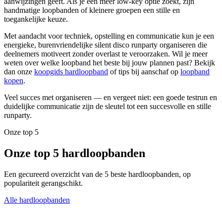
aanwijzingen geeft. Als je een meer low-key optie zoekt, zijn
handmatige loopbanden of kleinere groepen een stille en
toegankelijke keuze.
Met aandacht voor techniek, opstelling en communicatie kun je een
energieke, burenvriendelijke silent disco runparty organiseren die
deelnemers motiveert zonder overlast te veroorzaken. Wil je meer
weten over welke loopband het beste bij jouw plannen past? Bekijk
dan onze
koopgids hardloopband
of tips bij aanschaf op
loopband
kopen
.
Veel succes met organiseren — en vergeet niet: een goede testrun en
duidelijke communicatie zijn de sleutel tot een succesvolle en stille
runparty.
Onze top 5
Onze top 5 hardloopbanden
Een gecureerd overzicht van de 5 beste hardloopbanden, op
populariteit gerangschikt.
Alle hardloopbanden