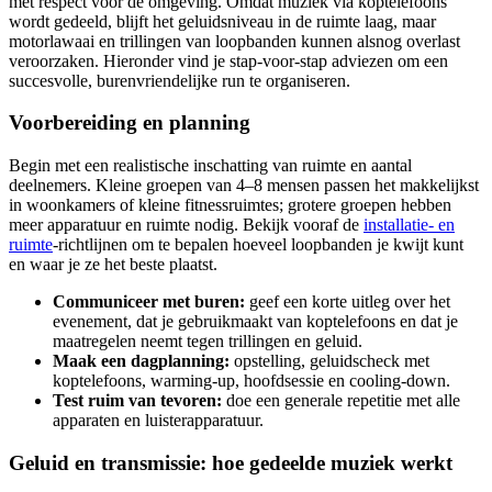
met respect voor de omgeving. Omdat muziek via koptelefoons
wordt gedeeld, blijft het geluidsniveau in de ruimte laag, maar
motorlawaai en trillingen van loopbanden kunnen alsnog overlast
veroorzaken. Hieronder vind je stap-voor-stap adviezen om een
succesvolle, burenvriendelijke run te organiseren.
Voorbereiding en planning
Begin met een realistische inschatting van ruimte en aantal
deelnemers. Kleine groepen van 4–8 mensen passen het makkelijkst
in woonkamers of kleine fitnessruimtes; grotere groepen hebben
meer apparatuur en ruimte nodig. Bekijk vooraf de
installatie- en
ruimte
-richtlijnen om te bepalen hoeveel loopbanden je kwijt kunt
en waar je ze het beste plaatst.
Communiceer met buren:
geef een korte uitleg over het
evenement, dat je gebruikmaakt van koptelefoons en dat je
maatregelen neemt tegen trillingen en geluid.
Maak een dagplanning:
opstelling, geluidscheck met
koptelefoons, warming-up, hoofdsessie en cooling-down.
Test ruim van tevoren:
doe een generale repetitie met alle
apparaten en luisterapparatuur.
Geluid en transmissie: hoe gedeelde muziek werkt