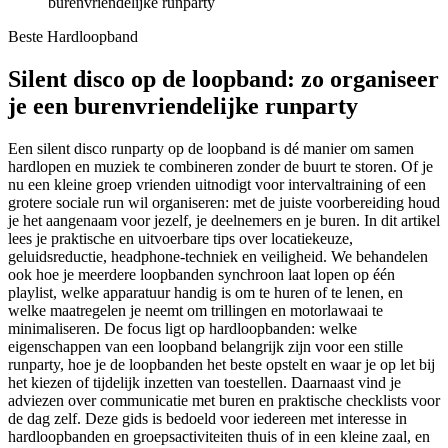
burenvriendelijke runparty
Beste Hardloopband
Silent disco op de loopband: zo organiseer
je een burenvriendelijke runparty
Een silent disco runparty op de loopband is dé manier om samen
hardlopen en muziek te combineren zonder de buurt te storen. Of je
nu een kleine groep vrienden uitnodigt voor intervaltraining of een
grotere sociale run wil organiseren: met de juiste voorbereiding houd
je het aangenaam voor jezelf, je deelnemers en je buren. In dit artikel
lees je praktische en uitvoerbare tips over locatiekeuze,
geluidsreductie, headphone-techniek en veiligheid. We behandelen
ook hoe je meerdere loopbanden synchroon laat lopen op één
playlist, welke apparatuur handig is om te huren of te lenen, en
welke maatregelen je neemt om trillingen en motorlawaai te
minimaliseren. De focus ligt op hardloopbanden: welke
eigenschappen van een loopband belangrijk zijn voor een stille
runparty, hoe je de loopbanden het beste opstelt en waar je op let bij
het kiezen of tijdelijk inzetten van toestellen. Daarnaast vind je
adviezen over communicatie met buren en praktische checklists voor
de dag zelf. Deze gids is bedoeld voor iedereen met interesse in
hardloopbanden en groepsactiviteiten thuis of in een kleine zaal, en