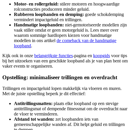
Motor- en rollergeluid:
stilere motoren en hoogwaardige
rolconstructies produceren minder geluid.
Rubberen loopbanden en demping:
goede schokdemping
vermindert impactgeluid en trillingen.
Handmatige loopbanden:
niet-gemotoriseerde modellen zijn
vaak stiller omdat er geen motorgeluid is. Lees meer over
waarom sommige hardlopers kiezen voor handmatige
modellen in ons artikel
de comeback van de handmatige
loopband
.
Kijk ook in onze
belangrijkste functies
-pagina en
koopgids
voor tips
bij het uitzoeken van een geschikte loopband als je van plan bent om
vaker events te organiseren.
Opstelling: minimaliseer trillingen en overdracht
Trillingen en impactgeluid lopen makkelijk via vloeren en muren.
Met de juiste opstelling beperk je dit effectief:
Antitrillingsmatten:
plaats elke loopband op een stevige
antitrillingsmat of dempende fitnessmat om de overdracht naar
de vloer te verminderen.
Afstand tot wanden:
zet loopbanden iets van
gemeenschappelijke wanden af. Dit helpt geluid en trillingen
te dempen.