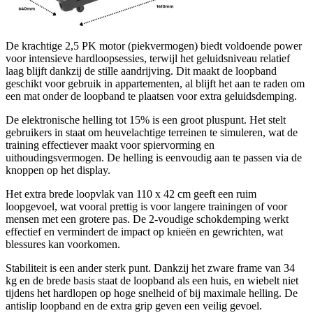
De krachtige 2,5 PK motor (piekvermogen) biedt voldoende power
voor intensieve hardloopsessies, terwijl het geluidsniveau relatief
laag blijft dankzij de stille aandrijving. Dit maakt de loopband
geschikt voor gebruik in appartementen, al blijft het aan te raden om
een mat onder de loopband te plaatsen voor extra geluidsdemping.
De elektronische helling tot 15% is een groot pluspunt. Het stelt
gebruikers in staat om heuvelachtige terreinen te simuleren, wat de
training effectiever maakt voor spiervorming en
uithoudingsvermogen. De helling is eenvoudig aan te passen via de
knoppen op het display.
Het extra brede loopvlak van 110 x 42 cm geeft een ruim
loopgevoel, wat vooral prettig is voor langere trainingen of voor
mensen met een grotere pas. De 2-voudige schokdemping werkt
effectief en vermindert de impact op knieën en gewrichten, wat
blessures kan voorkomen.
Stabiliteit is een ander sterk punt. Dankzij het zware frame van 34
kg en de brede basis staat de loopband als een huis, en wiebelt niet
tijdens het hardlopen op hoge snelheid of bij maximale helling. De
antislip loopband en de extra grip geven een veilig gevoel.