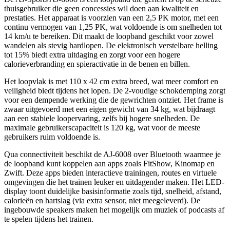
thuisgebruiker die geen concessies wil doen aan kwaliteit en
prestaties. Het apparaat is voorzien van een 2,5 PK motor, met een
continu vermogen van 1,25 PK, wat voldoende is om snelheden tot
14 km/u te bereiken. Dit maakt de loopband geschikt voor zowel
wandelen als stevig hardlopen. De elektronisch verstelbare helling
tot 15% biedt extra uitdaging en zorgt voor een hogere
calorieverbranding en spieractivatie in de benen en billen.
Het loopvlak is met 110 x 42 cm extra breed, wat meer comfort en
veiligheid biedt tijdens het lopen. De 2-voudige schokdemping zorgt
voor een dempende werking die de gewrichten ontziet. Het frame is
zwaar uitgevoerd met een eigen gewicht van 34 kg, wat bijdraagt
aan een stabiele loopervaring, zelfs bij hogere snelheden. De
maximale gebruikerscapaciteit is 120 kg, wat voor de meeste
gebruikers ruim voldoende is.
Qua connectiviteit beschikt de AJ-6008 over Bluetooth waarmee je
de loopband kunt koppelen aan apps zoals FitShow, Kinomap en
Zwift. Deze apps bieden interactieve trainingen, routes en virtuele
omgevingen die het trainen leuker en uitdagender maken. Het LED-
display toont duidelijke basisinformatie zoals tijd, snelheid, afstand,
calorieën en hartslag (via extra sensor, niet meegeleverd). De
ingebouwde speakers maken het mogelijk om muziek of podcasts af
te spelen tijdens het trainen.