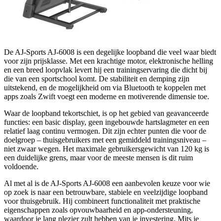
De AJ-Sports AJ-6008 is een degelijke loopband die veel waar biedt
voor zijn prijsklasse. Met een krachtige motor, elektronische helling
en een breed loopvlak levert hij een trainingservaring die dicht bij
die van een sportschool komt. De stabiliteit en demping zijn
uitstekend, en de mogelijkheid om via Bluetooth te koppelen met
apps zoals Zwift voegt een moderne en motiverende dimensie toe.
Waar de loopband tekortschiet, is op het gebied van geavanceerde
functies: een basic display, geen ingebouwde hartslagmeter en een
relatief laag continu vermogen. Dit zijn echter punten die voor de
doelgroep – thuisgebruikers met een gemiddeld trainingsniveau –
niet zwaar wegen. Het maximale gebruikersgewicht van 120 kg is
een duidelijke grens, maar voor de meeste mensen is dit ruim
voldoende.
Al met al is de AJ-Sports AJ-6008 een aanbevolen keuze voor wie
op zoek is naar een betrouwbare, stabiele en veelzijdige loopband
voor thuisgebruik. Hij combineert functionaliteit met praktische
eigenschappen zoals opvouwbaarheid en app-ondersteuning,
waardoor je lang plezier zult hebben van je investering. Mits je