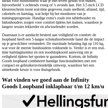
ideaal voor huishoudens waar je niet teveel geluid wilt maken,
bijvoorbeeld ’s ochtends vroeg of ’s avonds laat. Het 3.5 inch LCD
kleurenscherm toont real-time gegevens zoals snelheid, afstand, tijd,
calorieën en hartslag, wat helpt bij het monitoren van je
trainingsprogressie. Handige extra’s zoals een tablethouder en
bidonhouders zorgen voor comfort tijdens het trainen, waardoor je
langere sessies lekkerder en afwisselender worden.
Daarnaast is er aandacht besteed aan veiligheid en comfort: de
loopband heeft een 5-laagse schokabsorberende band die de impact
op je gewrichten vermindert. De maximale belasting ligt op 110 kg,
wat voor de meeste huishoudens voldoende is. Verder is er een real-
time hartslagmonitor en een noodstopkoord aanwezig om je
veiligheid tijdens het sporten te garanderen. Kortom, de Infinity
Goods loopband combineert handige functionaliteiten met een
compact en gebruikersvriendelijk ontwerp, waardoor het een
uitstekende keuze is voor thuisgebruik.
Wat vinden we goed aan de Infinity
Goods Loopband inklapbaar t/m 12 km/u