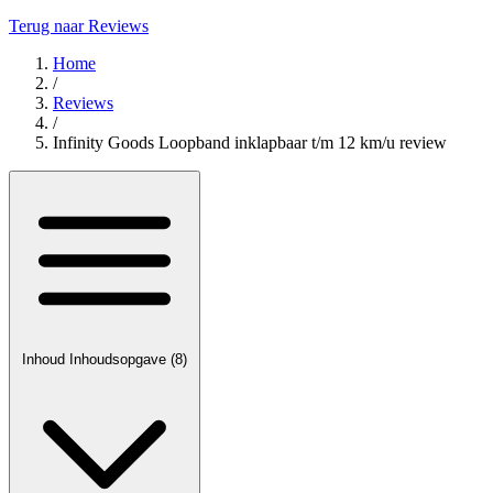
Terug naar Reviews
Home
/
Reviews
/
Infinity Goods Loopband inklapbaar t/m 12 km/u review
Inhoud
Inhoudsopgave
(8)