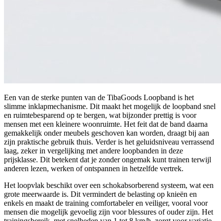
Een van de sterke punten van de TibaGoods Loopband is het
slimme inklapmechanisme. Dit maakt het mogelijk de loopband snel
en ruimtebesparend op te bergen, wat bijzonder prettig is voor
mensen met een kleinere woonruimte. Het feit dat de band daarna
gemakkelijk onder meubels geschoven kan worden, draagt bij aan
zijn praktische gebruik thuis. Verder is het geluidsniveau verrassend
laag, zeker in vergelijking met andere loopbanden in deze
prijsklasse. Dit betekent dat je zonder ongemak kunt trainen terwijl
anderen lezen, werken of ontspannen in hetzelfde vertrek.
Het loopvlak beschikt over een schokabsorberend systeem, wat een
grote meerwaarde is. Dit vermindert de belasting op knieën en
enkels en maakt de training comfortabeler en veiliger, vooral voor
mensen die mogelijk gevoelig zijn voor blessures of ouder zijn. Het
trainingsbereik, met snelheden van 1 tot 8 km/h, zorgt voor variatie