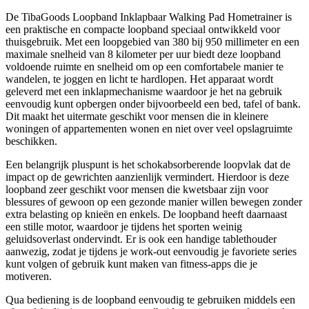
De TibaGoods Loopband Inklapbaar Walking Pad Hometrainer is
een praktische en compacte loopband speciaal ontwikkeld voor
thuisgebruik. Met een loopgebied van 380 bij 950 millimeter en een
maximale snelheid van 8 kilometer per uur biedt deze loopband
voldoende ruimte en snelheid om op een comfortabele manier te
wandelen, te joggen en licht te hardlopen. Het apparaat wordt
geleverd met een inklapmechanisme waardoor je het na gebruik
eenvoudig kunt opbergen onder bijvoorbeeld een bed, tafel of bank.
Dit maakt het uitermate geschikt voor mensen die in kleinere
woningen of appartementen wonen en niet over veel opslagruimte
beschikken.
Een belangrijk pluspunt is het schokabsorberende loopvlak dat de
impact op de gewrichten aanzienlijk vermindert. Hierdoor is deze
loopband zeer geschikt voor mensen die kwetsbaar zijn voor
blessures of gewoon op een gezonde manier willen bewegen zonder
extra belasting op knieën en enkels. De loopband heeft daarnaast
een stille motor, waardoor je tijdens het sporten weinig
geluidsoverlast ondervindt. Er is ook een handige tablethouder
aanwezig, zodat je tijdens je work-out eenvoudig je favoriete series
kunt volgen of gebruik kunt maken van fitness-apps die je
motiveren.
Qua bediening is de loopband eenvoudig te gebruiken middels een