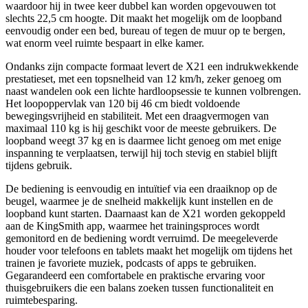
waardoor hij in twee keer dubbel kan worden opgevouwen tot
slechts 22,5 cm hoogte. Dit maakt het mogelijk om de loopband
eenvoudig onder een bed, bureau of tegen de muur op te bergen,
wat enorm veel ruimte bespaart in elke kamer.
Ondanks zijn compacte formaat levert de X21 een indrukwekkende
prestatieset, met een topsnelheid van 12 km/h, zeker genoeg om
naast wandelen ook een lichte hardloopsessie te kunnen volbrengen.
Het loopoppervlak van 120 bij 46 cm biedt voldoende
bewegingsvrijheid en stabiliteit. Met een draagvermogen van
maximaal 110 kg is hij geschikt voor de meeste gebruikers. De
loopband weegt 37 kg en is daarmee licht genoeg om met enige
inspanning te verplaatsen, terwijl hij toch stevig en stabiel blijft
tijdens gebruik.
De bediening is eenvoudig en intuïtief via een draaiknop op de
beugel, waarmee je de snelheid makkelijk kunt instellen en de
loopband kunt starten. Daarnaast kan de X21 worden gekoppeld
aan de KingSmith app, waarmee het trainingsproces wordt
gemonitord en de bediening wordt verruimd. De meegeleverde
houder voor telefoons en tablets maakt het mogelijk om tijdens het
trainen je favoriete muziek, podcasts of apps te gebruiken.
Gegarandeerd een comfortabele en praktische ervaring voor
thuisgebruikers die een balans zoeken tussen functionaliteit en
ruimtebesparing.