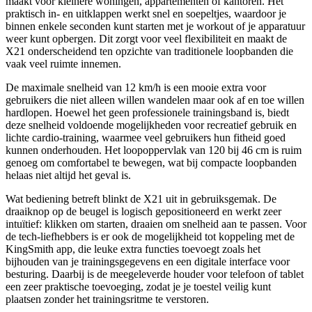
maakt voor kleinere woningen, appartementen of kantoren. Het
praktisch in- en uitklappen werkt snel en soepeltjes, waardoor je
binnen enkele seconden kunt starten met je workout of je apparatuur
weer kunt opbergen. Dit zorgt voor veel flexibiliteit en maakt de
X21 onderscheidend ten opzichte van traditionele loopbanden die
vaak veel ruimte innemen.
De maximale snelheid van 12 km/h is een mooie extra voor
gebruikers die niet alleen willen wandelen maar ook af en toe willen
hardlopen. Hoewel het geen professionele trainingsband is, biedt
deze snelheid voldoende mogelijkheden voor recreatief gebruik en
lichte cardio-training, waarmee veel gebruikers hun fitheid goed
kunnen onderhouden. Het loopoppervlak van 120 bij 46 cm is ruim
genoeg om comfortabel te bewegen, wat bij compacte loopbanden
helaas niet altijd het geval is.
Wat bediening betreft blinkt de X21 uit in gebruiksgemak. De
draaiknop op de beugel is logisch gepositioneerd en werkt zeer
intuïtief: klikken om starten, draaien om snelheid aan te passen. Voor
de tech-liefhebbers is er ook de mogelijkheid tot koppeling met de
KingSmith app, die leuke extra functies toevoegt zoals het
bijhouden van je trainingsgegevens en een digitale interface voor
besturing. Daarbij is de meegeleverde houder voor telefoon of tablet
een zeer praktische toevoeging, zodat je je toestel veilig kunt
plaatsen zonder het trainingsritme te verstoren.