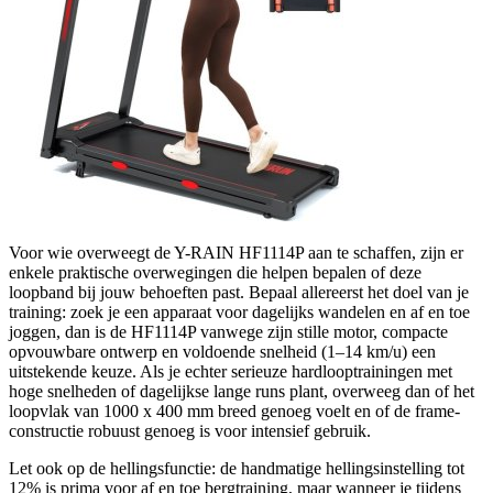
Voor wie overweegt de Y-RAIN HF1114P aan te schaffen, zijn er
enkele praktische overwegingen die helpen bepalen of deze
loopband bij jouw behoeften past. Bepaal allereerst het doel van je
training: zoek je een apparaat voor dagelijks wandelen en af en toe
joggen, dan is de HF1114P vanwege zijn stille motor, compacte
opvouwbare ontwerp en voldoende snelheid (1–14 km/u) een
uitstekende keuze. Als je echter serieuze hardlooptrainingen met
hoge snelheden of dagelijkse lange runs plant, overweeg dan of het
loopvlak van 1000 x 400 mm breed genoeg voelt en of de frame-
constructie robuust genoeg is voor intensief gebruik.
Let ook op de hellingsfunctie: de handmatige hellingsinstelling tot
12% is prima voor af en toe bergtraining, maar wanneer je tijdens