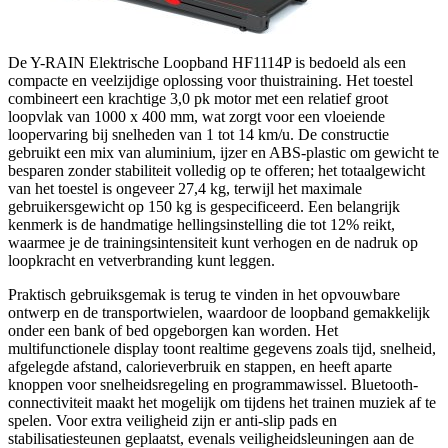
De Y-RAIN Elektrische Loopband HF1114P is bedoeld als een
compacte en veelzijdige oplossing voor thuistraining. Het toestel
combineert een krachtige 3,0 pk motor met een relatief groot
loopvlak van 1000 x 400 mm, wat zorgt voor een vloeiende
loopervaring bij snelheden van 1 tot 14 km/u. De constructie
gebruikt een mix van aluminium, ijzer en ABS-plastic om gewicht te
besparen zonder stabiliteit volledig op te offeren; het totaalgewicht
van het toestel is ongeveer 27,4 kg, terwijl het maximale
gebruikersgewicht op 150 kg is gespecificeerd. Een belangrijk
kenmerk is de handmatige hellingsinstelling die tot 12% reikt,
waarmee je de trainingsintensiteit kunt verhogen en de nadruk op
loopkracht en vetverbranding kunt leggen.
Praktisch gebruiksgemak is terug te vinden in het opvouwbare
ontwerp en de transportwielen, waardoor de loopband gemakkelijk
onder een bank of bed opgeborgen kan worden. Het
multifunctionele display toont realtime gegevens zoals tijd, snelheid,
afgelegde afstand, calorieverbruik en stappen, en heeft aparte
knoppen voor snelheidsregeling en programmawissel. Bluetooth-
connectiviteit maakt het mogelijk om tijdens het trainen muziek af te
spelen. Voor extra veiligheid zijn er anti-slip pads en
stabilisatiesteunen geplaatst, evenals veiligheidsleuningen aan de