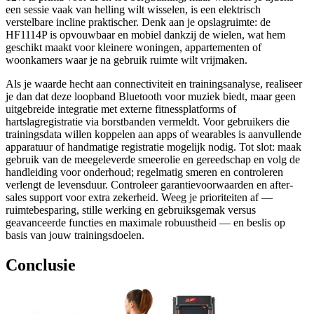
een sessie vaak van helling wilt wisselen, is een elektrisch
verstelbare incline praktischer. Denk aan je opslagruimte: de
HF1114P is opvouwbaar en mobiel dankzij de wielen, wat hem
geschikt maakt voor kleinere woningen, appartementen of
woonkamers waar je na gebruik ruimte wilt vrijmaken.
Als je waarde hecht aan connectiviteit en trainingsanalyse, realiseer
je dan dat deze loopband Bluetooth voor muziek biedt, maar geen
uitgebreide integratie met externe fitnessplatforms of
hartslagregistratie via borstbanden vermeldt. Voor gebruikers die
trainingsdata willen koppelen aan apps of wearables is aanvullende
apparatuur of handmatige registratie mogelijk nodig. Tot slot: maak
gebruik van de meegeleverde smeerolie en gereedschap en volg de
handleiding voor onderhoud; regelmatig smeren en controleren
verlengt de levensduur. Controleer garantievoorwaarden en after-
sales support voor extra zekerheid. Weeg je prioriteiten af —
ruimtebesparing, stille werking en gebruiksgemak versus
geavanceerde functies en maximale robuustheid — en beslis op
basis van jouw trainingsdoelen.
Conclusie