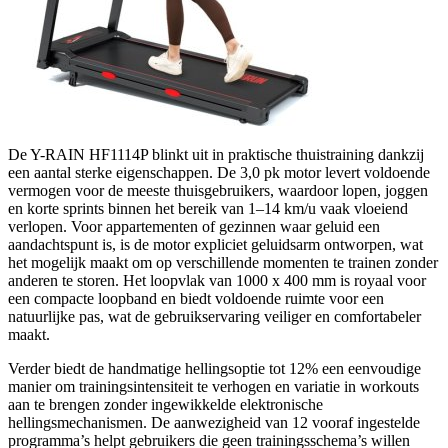
De Y-RAIN HF1114P blinkt uit in praktische thuistraining dankzij
een aantal sterke eigenschappen. De 3,0 pk motor levert voldoende
vermogen voor de meeste thuisgebruikers, waardoor lopen, joggen
en korte sprints binnen het bereik van 1–14 km/u vaak vloeiend
verlopen. Voor appartementen of gezinnen waar geluid een
aandachtspunt is, is de motor expliciet geluidsarm ontworpen, wat
het mogelijk maakt om op verschillende momenten te trainen zonder
anderen te storen. Het loopvlak van 1000 x 400 mm is royaal voor
een compacte loopband en biedt voldoende ruimte voor een
natuurlijke pas, wat de gebruikservaring veiliger en comfortabeler
maakt.
Verder biedt de handmatige hellingsoptie tot 12% een eenvoudige
manier om trainingsintensiteit te verhogen en variatie in workouts
aan te brengen zonder ingewikkelde elektronische
hellingsmechanismen. De aanwezigheid van 12 vooraf ingestelde
programma’s helpt gebruikers die geen trainingsschema’s willen