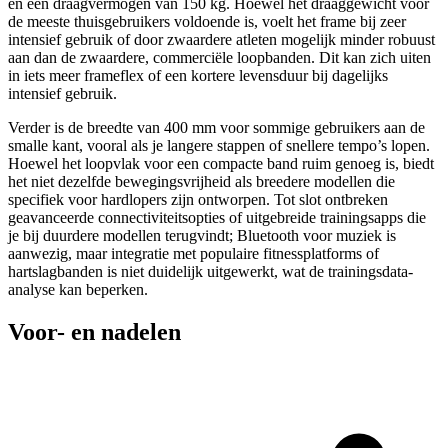
en een draagvermogen van 150 kg. Hoewel het draaggewicht voor
de meeste thuisgebruikers voldoende is, voelt het frame bij zeer
intensief gebruik of door zwaardere atleten mogelijk minder robuust
aan dan de zwaardere, commerciële loopbanden. Dit kan zich uiten
in iets meer frameflex of een kortere levensduur bij dagelijks
intensief gebruik.
Verder is de breedte van 400 mm voor sommige gebruikers aan de
smalle kant, vooral als je langere stappen of snellere tempo’s lopen.
Hoewel het loopvlak voor een compacte band ruim genoeg is, biedt
het niet dezelfde bewegingsvrijheid als breedere modellen die
specifiek voor hardlopers zijn ontworpen. Tot slot ontbreken
geavanceerde connectiviteitsopties of uitgebreide trainingsapps die
je bij duurdere modellen terugvindt; Bluetooth voor muziek is
aanwezig, maar integratie met populaire fitnessplatforms of
hartslagbanden is niet duidelijk uitgewerkt, wat de trainingsdata-
analyse kan beperken.
Voor- en nadelen