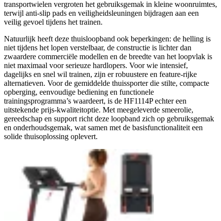
transportwielen vergroten het gebruiksgemak in kleine woonruimtes,
terwijl anti-slip pads en veiligheidsleuningen bijdragen aan een
veilig gevoel tijdens het trainen.
Natuurlijk heeft deze thuisloopband ook beperkingen: de helling is
niet tijdens het lopen verstelbaar, de constructie is lichter dan
zwaardere commerciële modellen en de breedte van het loopvlak is
niet maximaal voor serieuze hardlopers. Voor wie intensief,
dagelijks en snel wil trainen, zijn er robuustere en feature-rijke
alternatieven. Voor de gemiddelde thuissporter die stilte, compacte
opberging, eenvoudige bediening en functionele
trainingsprogramma’s waardeert, is de HF1114P echter een
uitstekende prijs-kwaliteitoptie. Met meegeleverde smeerolie,
gereedschap en support richt deze loopband zich op gebruiksgemak
en onderhoudsgemak, wat samen met de basisfunctionaliteit een
solide thuisoplossing oplevert.