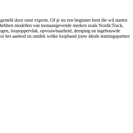
steld door onze experts. Of je nu een beginner bent die wil starten
 We hebben modellen van toonaangevende merken zoals NordicTrack,
ermogen, loopoppervlak, opvouwbaarheid, demping en ingebouwde
oor het aanbod en ontdek welke loopband jouw ideale trainingspartner