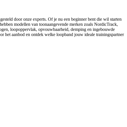
steld door onze experts. Of je nu een beginner bent die wil starten
 We hebben modellen van toonaangevende merken zoals NordicTrack,
ermogen, loopoppervlak, opvouwbaarheid, demping en ingebouwde
oor het aanbod en ontdek welke loopband jouw ideale trainingspartner