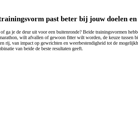
trainingsvorm past beter bij jouw doelen e
d of ga je de deur uit voor een buitenronde? Beide trainingsvormen heb
arathon, wilt afvallen of gewoon fitter wilt worden, de keuze tussen bin
p een rij, van impact op gewrichten en weerbestendigheid tot de mogelijkh
natie van beide de beste resultaten geeft.