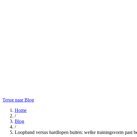
Terug naar Blog
Home
/
Blog
/
Loopband versus hardlopen buiten: welke trainingsvorm past b