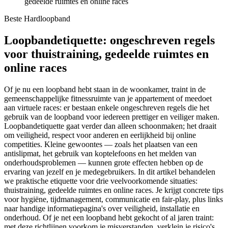
gedeelde ruimtes en online races
Beste Hardloopband
Loopbandetiquette: ongeschreven regels
voor thuistraining, gedeelde ruimtes en
online races
Of je nu een loopband hebt staan in de woonkamer, traint in de
gemeenschappelijke fitnessruimte van je appartement of meedoet
aan virtuele races: er bestaan enkele ongeschreven regels die het
gebruik van de loopband voor iedereen prettiger en veiliger maken.
Loopbandetiquette gaat verder dan alleen schoonmaken; het draait
om veiligheid, respect voor anderen en eerlijkheid bij online
competities. Kleine gewoontes — zoals het plaatsen van een
antislipmat, het gebruik van koptelefoons en het melden van
onderhoudsproblemen — kunnen grote effecten hebben op de
ervaring van jezelf en je medegebruikers. In dit artikel behandelen
we praktische etiquette voor drie veelvoorkomende situaties:
thuistraining, gedeelde ruimtes en online races. Je krijgt concrete tips
voor hygiëne, tijdmanagement, communicatie en fair-play, plus links
naar handige informatiepagina's over veiligheid, installatie en
onderhoud. Of je net een loopband hebt gekocht of al jaren traint:
met deze richtlijnen voorkom je misverstanden, verklein je risico's