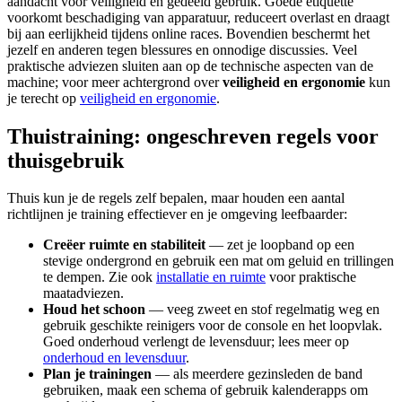
aandacht voor veiligheid en gedeeld gebruik. Goede etiquette
voorkomt beschadiging van apparatuur, reduceert overlast en draagt
bij aan eerlijkheid tijdens online races. Bovendien beschermt het
jezelf en anderen tegen blessures en onnodige discussies. Veel
praktische adviezen sluiten aan op de technische aspecten van de
machine; voor meer achtergrond over
veiligheid en ergonomie
kun
je terecht op
veiligheid en ergonomie
.
Thuistraining: ongeschreven regels voor
thuisgebruik
Thuis kun je de regels zelf bepalen, maar houden een aantal
richtlijnen je training effectiever en je omgeving leefbaarder:
Creëer ruimte en stabiliteit
— zet je loopband op een
stevige ondergrond en gebruik een mat om geluid en trillingen
te dempen. Zie ook
installatie en ruimte
voor praktische
maatadviezen.
Houd het schoon
— veeg zweet en stof regelmatig weg en
gebruik geschikte reinigers voor de console en het loopvlak.
Goed onderhoud verlengt de levensduur; lees meer op
onderhoud en levensduur
.
Plan je trainingen
— als meerdere gezinsleden de band
gebruiken, maak een schema of gebruik kalenderapps om