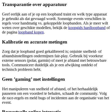
Transparantie over apparatuur
Geef eerlijk aan of je op een loopband traint en welk type apparaat
je gebruikt als dat gevraagd wordt. Sommige events verschillen in
regels voor handmatig vs. gekoppelde loopbanden. Als je meer wilt
weten over geschikte modellen, bekijk de
koopgids hardloopband
of
de pagina
loopband kopen
.
Kalibratie en accurate metingen
Zorg dat je loopband goed gekalibreerd is; onjuiste snelheid- of
afstandsinstellingen ondermijnen fair-play. Gebruik bij voorkeur
externe sensors (polar, garmin) of meet je afstand met betrouwbare
tools. Communiceer duidelijk als je een afwijking ontdekt of
technisch probleem hebt.
Geen ’gaming’ met instellingen
Het manipuleren van snelheid of afstand, of het herhaaldelijk
pauseren om een voordeel te behalen, schaadt de community. Volg
de race-regels en meld bugs of incidenten aan de organisatie van het
event.
Respectvolle online interactie