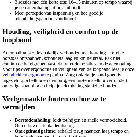
3 sessies met één korte test: 10–15 minuten op tempo waarbij
je een ademhalingsritme aanhoudt.
Meet perceptie van inspanning en hoe goed je
ademhalingspatroon standhoudt.
Houding, veiligheid en comfort op de
loopband
Ademhaling is onlosmakelijk verbonden met houding. Houd je
borstkas ontspannen, schouders laag en kin neutraal. Pak niet
continu de handgrepen vast: dat remt de borstkas en de ademhaling.
Voor tips over ergonomie en veiligheid van de loopband lees je onze
veiligheid en ergonomie
pagina. Zorg ook dat je band goed is
ingesteld qua helling en demping; een juiste instelling vermindert
onnodige spanning en helpt je ademhaling stabiel te houden.
Veelgemaakte fouten en hoe ze te
vermijden
Borstademhaling:
leidt tot hijgen en snelle vermoeidheid.
Oefen bewust buikademhaling.
Onregelmatig ritme:
schakel terug naar een laag tempo en
herintroduceer een 2:2 of 3:2 patroon.