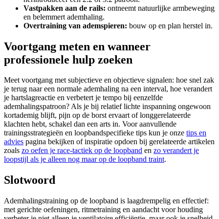
Vastpakken aan de rails:
ontneemt natuurlijke armbeweging
en belemmert ademhaling.
Overtraining van ademspieren:
bouw op en plan herstel in.
Voortgang meten en wanneer
professionele hulp zoeken
Meet voortgang met subjectieve en objectieve signalen: hoe snel zak
je terug naar een normale ademhaling na een interval, hoe verandert
je hartslagreactie en verbetert je tempo bij eenzelfde
ademhalingspatroon? Als je bij relatief lichte inspanning ongewoon
kortademig blijft, pijn op de borst ervaart of longgerelateerde
klachten hebt, schakel dan een arts in. Voor aanvullende
trainingsstrategieën en loopbandspecifieke tips kun je onze
tips en
advies
pagina bekijken of inspiratie opdoen bij gerelateerde artikelen
zoals
zo oefen je race-tactiek op de loopband
en
zo verandert je
loopstijl als je alleen nog maar op de loopband traint
.
Slotwoord
Ademhalingstraining op de loopband is laagdrempelig en effectief:
met gerichte oefeningen, ritmetraining en aandacht voor houding
verbeter je niet alleen je ventilatoire efficiëntie, maar ook je snelheid