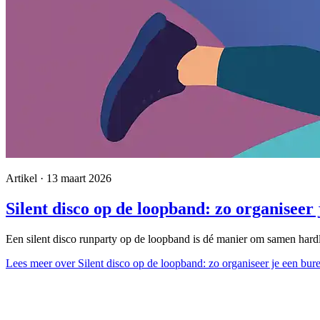
Artikel · 13 maart 2026
Silent disco op de loopband: zo organiseer
Een silent disco runparty op de loopband is dé manier om samen hardl
Lees meer
over Silent disco op de loopband: zo organiseer je een bur