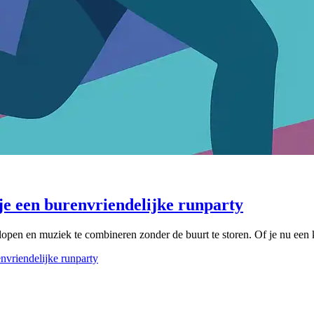
 je een burenvriendelijke runparty
open en muziek te combineren zonder de buurt te storen. Of je nu een k
envriendelijke runparty